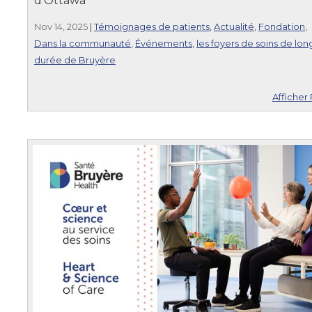
d'Ottawa
Nov 14, 2025
|
Témoignages de patients
,
Actualité
,
Fondation
,
Dans la communauté
,
Événements
,
les foyers de soins de lo
durée de Bruyère
Afficher 