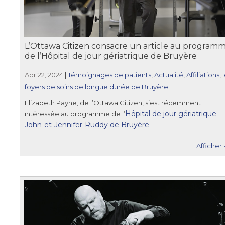
L’Ottawa Citizen consacre un article au program
de l’Hôpital de jour gériatrique de Bruyère
Apr 22, 2024
|
Témoignages de patients
,
Actualité
,
Affiliations
,
foyers de soins de longue durée de Bruyère
Elizabeth Payne, de l’Ottawa Citizen, s’est récemment
Hôpital de jour gériatrique
intéressée au programme de l’
John-et-Jennifer-Ruddy de Bruyère
.
Afficher 