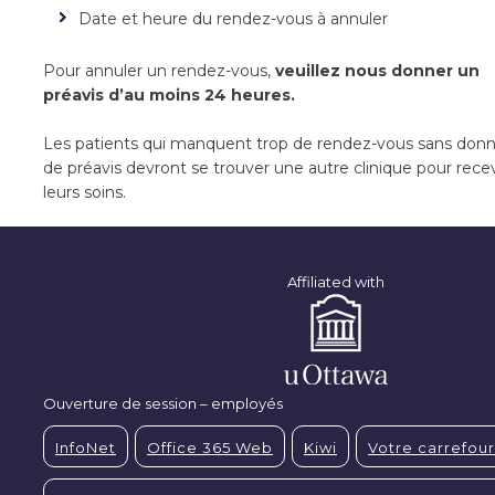
Date et heure du rendez-vous à annuler
Pour annuler un rendez-vous,
veuillez nous donner un
préavis d’au moins 24 heures.
Les patients qui manquent trop de rendez-vous sans don
de préavis devront se trouver une autre clinique pour rece
leurs soins.
Affiliated with
Ouverture de session – employés
InfoNet
Office 365 Web
Kiwi
Votre carrefour