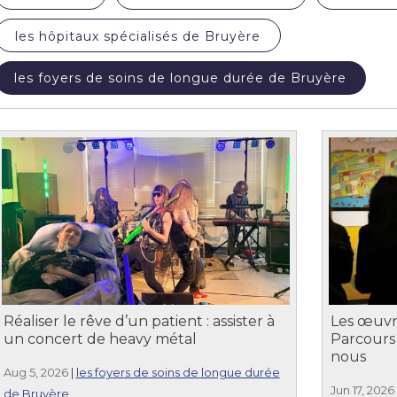
les hôpitaux spécialisés de Bruyère
les foyers de soins de longue durée de Bruyère
Réaliser le rêve d’un patient : assister à
Les œuvres
un concert de heavy métal
Parcours 
nous
Aug 5, 2026
|
les foyers de soins de longue durée
Jun 17, 2026
de Bruyère