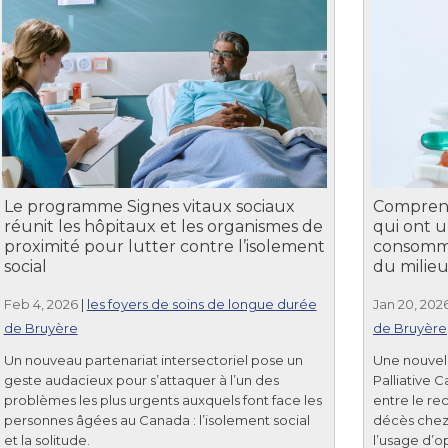
Le programme Signes vitaux sociaux
Comprend
réunit les hôpitaux et les organismes de
qui ont u
proximité pour lutter contre l’isolement
consommat
social
du milieu 
Feb 4, 2026
|
les foyers de soins de longue durée
Jan 20, 202
de Bruyère
de Bruyère
Un nouveau partenariat intersectoriel pose un
Une nouvell
geste audacieux pour s’attaquer à l’un des
Palliative C
problèmes les plus urgents auxquels font face les
entre le rec
personnes âgées au Canada : l’isolement social
décès chez l
et la solitude.
l’usage d’o