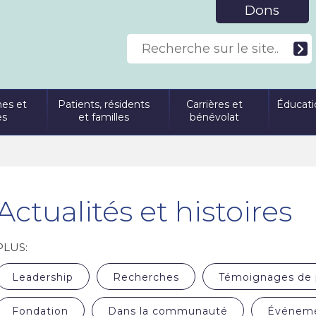
Dons
es et
Patients, résidents
Carrières et
Éducati
es
et familles
bénévolat
Actualités et histoires
PLUS:
Leadership
Recherches
Témoignages de 
Fondation
Dans la communauté
Événem