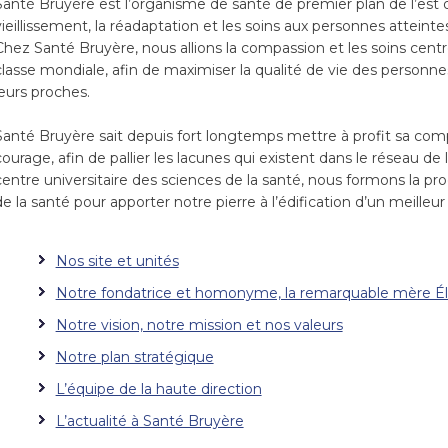
Santé Bruyère est l’organisme de santé de premier plan de l’est de
vieillissement, la réadaptation et les soins aux personnes attein
Chez Santé Bruyère, nous allions la compassion et les soins centr
classe mondiale, afin de maximiser la qualité de vie des personnes
leurs proches.
Santé Bruyère sait depuis fort longtemps mettre à profit sa com
courage, afin de pallier les lacunes qui existent dans le réseau de 
centre universitaire des sciences de la santé, nous formons la pr
de la santé pour apporter notre pierre à l’édification d’un meille
Nos site et unités
Notre fondatrice et homonyme, la remarquable mère Él
Notre vision, notre mission et nos valeurs
Notre plan stratégique
L’équipe de la haute direction
L’actualité à Santé Bruyère