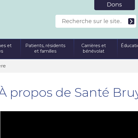
Dons
es et
Patients, résidents
Carrières et
Éducati
es
et familles
bénévolat
ère
À propos de Santé Bru