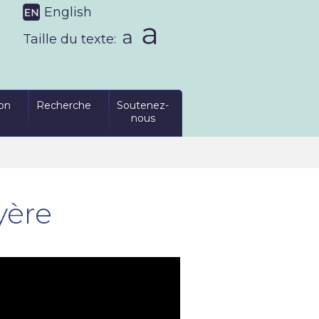
English
Taille du texte:
on
Recherche
Soutenez-
nous
yère