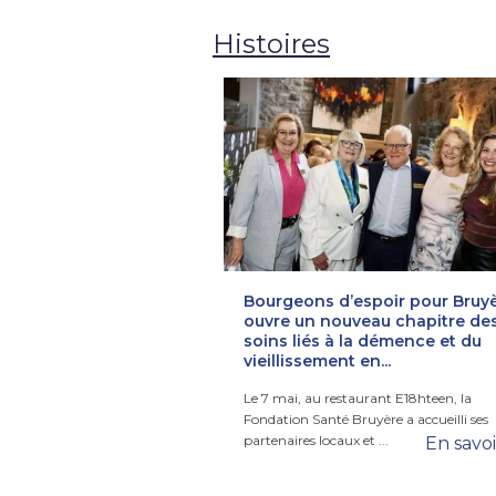
Histoires
ité de soins palliatifs
Bourgeons d’espoir pour Bruy
aureen Shenkman à
ouvre un nouveau chapitre de
ille ses premiers
soins liés à la démence et du
vieillissement en...
emaines, la Fondation Santé
Le 7 mai, au restaurant E18hteen, la
li des donateurs pour
Fondation Santé Bruyère a accueilli ses
partenaires locaux et ...
En savoir plus
En savoi