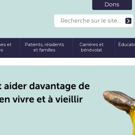
Dons
es et
Patients, résidents
Carrières et
Éducati
es
et familles
bénévolat