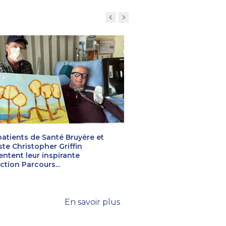
patients de Santé Bruyère et
Bruyère annonce son
iste Christopher Griffin
nom et sa nouvelle m
entent leur inspirante
et science au service 
ction Parcours...
Bruyère a donné le coup d’en
nouvelle identité de marque 
désormais...
En savoir plus