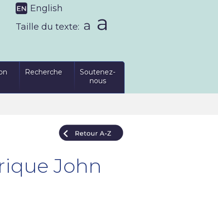
English
Taille du texte:
on
Recherche
Soutenez-
nous
trique John