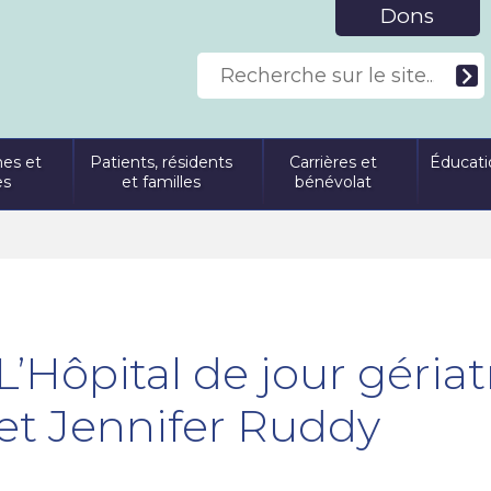
Dons
es et
Patients, résidents
Carrières et
Éducati
es
et familles
bénévolat
L’Hôpital de jour géria
et Jennifer Ruddy