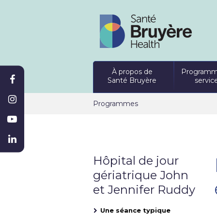
À propos de
Programm
Santé Bruyère
servic
Programmes
Hôpital de jour
gériatrique John
et Jennifer Ruddy
Une séance typique