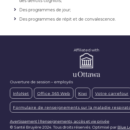
des déficits cognitifs;
Des programmes de jour;
Des programmes de répit et de convalescence.
Affiliated with
Ouverture de session – employés
InfoNet
Office 365 Web
Kiwi
Votre carrefour
Formulaire de renseignements sur la maladie respirato
Avertissement | Renseignements, accès et vie privée
© Santé Bruyère 2024. Tous droits réservés. Optimisé par
Blue 