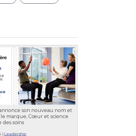
annonce son nouveau nom et
lle marque, Cœur et science
e des soins
4
|
Leadership