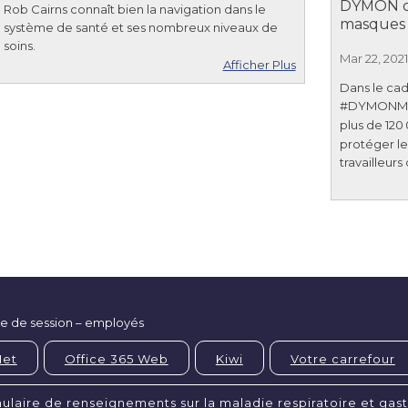
DYMON d
Rob Cairns connaît bien la navigation dans le
masques 
système de santé et ses nombreux niveaux de
soins.
Mar 22, 2021
Afficher Plus
Dans le cad
#DYMONMilli
plus de 120
protéger les
travailleurs
e de session – employés
Net
Office 365 Web
Kiwi
Votre carrefour
ulaire de renseignements sur la maladie respiratoire et gas