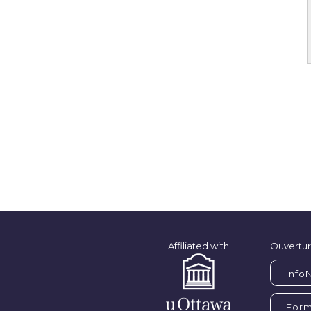
Affiliated with
Ouvertur
Info
Form