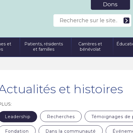
Dons
es et
Patients, résidents
Carrières et
Éducati
es
et familles
bénévolat
Actualités et histoires
PLUS:
Leadership
Recherches
Témoignages de 
Fondation
Dans la communauté
Événem