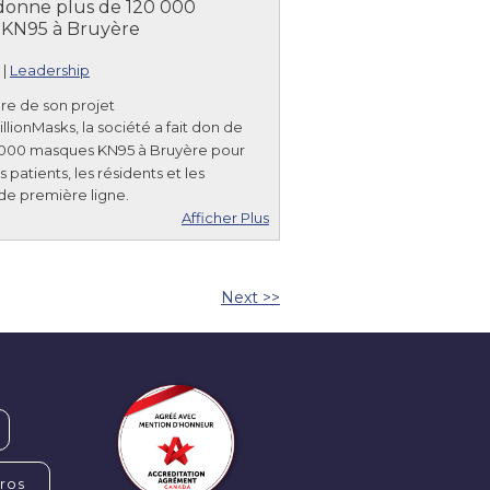
onne plus de 120 000
KN95 à Bruyère
|
Leadership
re de son projet
onMasks, la société a fait don de
 000
masques KN95 à Bruyère pour
 patients, les résidents et les
 de première ligne.
Afficher Plus
Next >>
tros