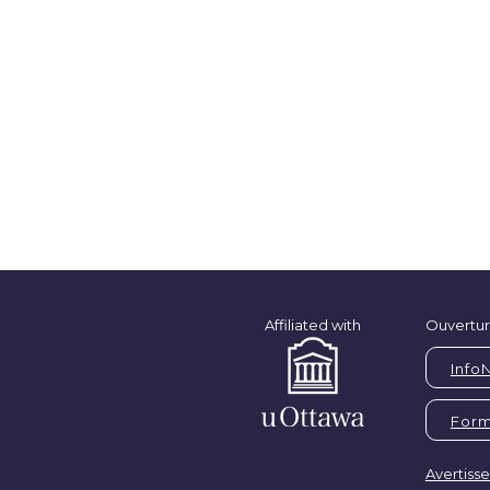
Affiliated with
Ouvertur
Info
Form
Avertiss