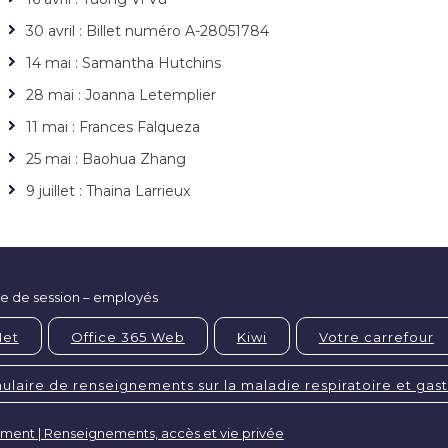
30 avril : Billet numéro A-28051784
14 mai : Samantha Hutchins
28 mai : Joanna Letemplier
11 mai : Frances Falqueza
25 mai : Baohua Zhang
9 juillet : Thaina Larrieux
e de session – employés
Net
Office 365 Web
Kiwi
Votre carrefour
ulaire de renseignements sur la maladie respiratoire et gas
ement | Renseignements, accès et vie privée