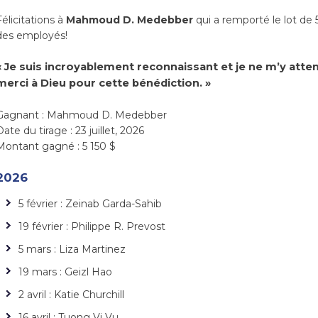
Félicitations à
Mahmoud D. Medebber
qui a remporté le lot de 5
des employés!
« Je suis incroyablement reconnaissant et je ne m’y att
merci à Dieu pour cette bénédiction. »
Gagnant : Mahmoud D. Medebber
ate du tirage : 23 juillet, 2026
Montant gagné : 5 150 $
2026
5 février : Zeinab Garda-Sahib
19 février : Philippe R. Prevost
5 mars : Liza Martinez
19 mars : Geizl Hao
2 avril : Katie Churchill
16 avril : Tuong Vi Vu