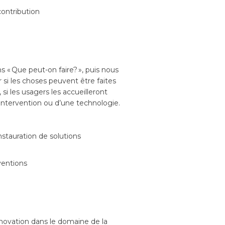
contribution
 « Que peut-on faire? », puis nous
si les choses peuvent être faites
si les usagers les accueilleront
 intervention ou d’une technologie.
instauration de solutions
ventions
innovation dans le domaine de la