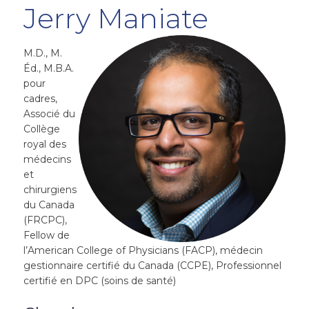
Jerry Maniate
M.D., M.
Éd., M.B.A.
pour
cadres,
Associé du
Collège
royal des
médecins
et
chirurgiens
du Canada
(FRCPC),
Fellow de
l’American College of Physicians (FACP), médecin
gestionnaire certifié du Canada (CCPE), Professionnel
certifié en DPC (soins de santé)