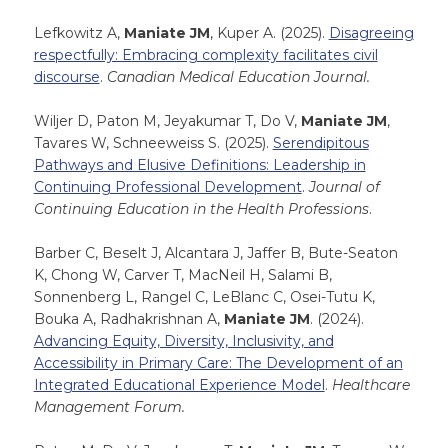
Lefkowitz A,
Maniate JM
, Kuper A. (2025).
Disagreeing
respectfully: Embracing complexity facilitates civil
discourse
.
Canadian Medical Education Journal.
Wiljer D, Paton M, Jeyakumar T, Do V,
Maniate JM
,
Tavares W, Schneeweiss S. (2025).
Serendipitous
Pathways and Elusive Definitions: Leadership in
Continuing Professional Development
.
Journal of
Continuing Education in the Health Professions
.
Barber C, Beselt J, Alcantara J, Jaffer B, Bute-Seaton
K, Chong W, Carver T, MacNeil H, Salami B,
Sonnenberg L, Rangel C, LeBlanc C, Osei-Tutu K,
Bouka A, Radhakrishnan A,
Maniate JM
. (2024).
Advancing Equity, Diversity, Inclusivity, and
Accessibility in Primary Care: The Development of an
Integrated Educational Experience Model
.
Healthcare
Management Forum.