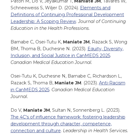
Paton M, Do V, Jeyakumar T,
Maniate JM
, Tavares W,
Schneeweiss S, Wiljer D. (2024).
Elements and
Definitions of Continuing Professional Development
Leadership: A Scoping Review
.
Journal of Continuing
Education in the Health Professions.
Barnabe C, Osei-Tutu K,
Maniate JM
, Razack S, Wong
BM, Thoma B, Duchesne N. (2023).
Equity, Diversity,
Inclusion, and Social Justice in CanMEDS 2025
.
Canadian Medical Education Journal.
Osei-Tutu K, Duchesne N, Barnabe C, Richardson L,
Razack S, Thoma B,
Maniate JM
. (2023).
Anti-Racism
in CanMEDS 2025
.
Canadian Medical Education
Journal.
Do V,
Maniate JM
, Sultan N, Sonnenberg L. (2023).
The 4C's of influence framework: fostering leadership
development through character, competence,
connection and culture
.
Leadership in Health Services.