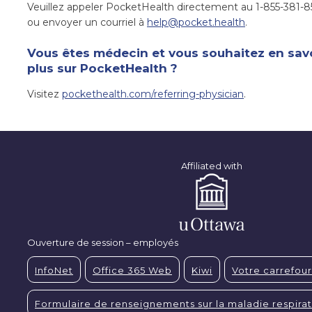
Veuillez appeler PocketHealth directement au 1-855-381-8
ou envoyer un courriel à
help@pocket.health
.
Vous êtes médecin et vous souhaitez en sav
plus sur PocketHealth ?
Visitez
pockethealth.com/referring-physician
.
Affiliated with
Ouverture de session – employés
InfoNet
Office 365 Web
Kiwi
Votre carrefour
Formulaire de renseignements sur la maladie respirat