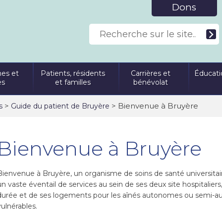
Dons
es et
Patients, résidents
Carrières et
Éducati
es
et familles
bénévolat
>
> Bienvenue à Bruyère
s
Guide du patient de Bruyère
Bienvenue à Bruyère
Bienvenue à Bruyère, un organisme de soins de santé universitaire 
un vaste éventail de services au sein de ses deux site hospitalier
durée et de ses logements pour les aînés autonomes ou semi-au
vulnérables.