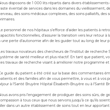
Nous disposons de 1 000 lits répartis dans divers établissements d
vaste éventail de services dans les domaines du vieillissement, de
cerveau, des soins médicaux complexes, des soins palliatifs, des 
primaires.
Le personnel de nos hôpitaux s’efforce d’aider les patients à retr
capacités fonctionnelles, d’assurer la transition vers leur retour à 
à une perte d’autonomie afin de les guider tout au long de leur p
Les travaux novateurs des chercheurs de l’Institut de recherche 
système de santé meilleur et plus réactif. En tant que patient, vou
ces travaux de recherche visant à améliorer notre programme et 
Ce guide du patient a été créé sur la base des commentaires émi
patients et des familles afin de vous permettre, à vous et à vos pr
séjour à l’Santé Bruyère Hôpital Élisabeth-Bruyère ou à l’Santé B
Nous avons pris l’engagement de prodiguer des soins sûrs, de gr
compassion à tous ceux que nous servons jusqu’à ce qu’ils soient 
aller dans un autre établissement de soins tout en leur apportant 